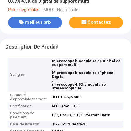
0.67X 4.5X de Digital de support multi
Prix：negotiable
MOQ：Négociable
meilleur prix
Contactez
Description De Produit
Microscope binoculaire de Digital de
support multi
,
Microscope binoculaire d'Iphone
Surligner
Digital
,
microscope 4.5X binoculaire
stéréoscopique
Capacité
1000 PCS/Month
d'approvisionnement
Certification
IATF16949，CE
Conditions de
L/C, D/A, D/P, T/T, Western Union
paiement
Délai de livraison
15-20 jours de travail