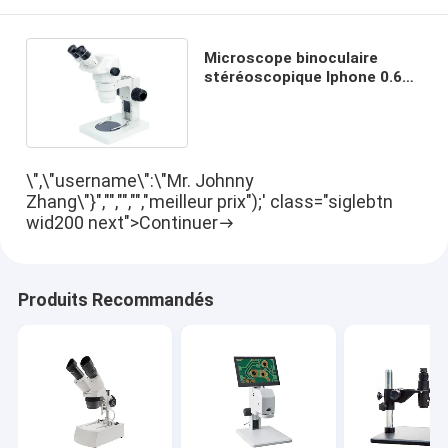
Microscope binoculaire
stéréoscopique Iphone 0.67X
4.5X de Digital de support
multi
\",\"username\":\"Mr. Johnny
Zhang\"}","","","","meilleur prix");' class="siglebtn
wid200 next">Continuer
Produits Recommandés