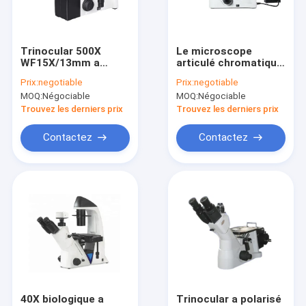
Visite d'usine
Contrôle de qualité
Trinocular 500X
Le microscope
WF15X/13mm a
articulé chromatique
Contactez-nous
inversé le
de laboratoire de
Prix:
negotiable
Prix:
negotiable
microscope optique
biologie de
MOQ:
Négociable
MOQ:
Négociable
pour la culture
Trinocular a polarisé
Nouvelles
cellulaire
la photomicroscopie
Trouvez les derniers prix
Trouvez les derniers prix
Cas
Contactez
Contactez
Microscope métallurgique optique
Étudiant Biological Microscope
Microscope biologique de laboratoire
Microscope optique inversé
40X biologique a
Trinocular a polarisé