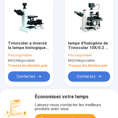
Trinocular a inversé
lampe d'halogène de
la lampe biologique
Trinocular 10X/0.2 6V
d'halogène de PL
20W de microscope
Prix:
negotiable
Prix:
negotiable
L40X WF10X de
inversé de la culture
MOQ:
Négociable
MOQ:
Négociable
microscope optique
cellulaire 40X/0.6
Trouvez les derniers prix
Trouvez les derniers prix
Contactez
Contactez
Économisez votre temps
Laissez-nous contacter les meilleurs
produits avec vous.