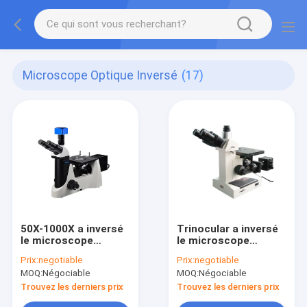
Microscope Optique Inversé
(17)
50X-1000X a inversé
Trinocular a inversé
le microscope
le microscope
métallurgique équipé
optique
Prix:
negotiable
Prix:
negotiable
du vert bleu jaune et
MOQ:
Négociable
MOQ:
Négociable
des filtres
polarisants
Trouvez les derniers prix
Trouvez les derniers prix