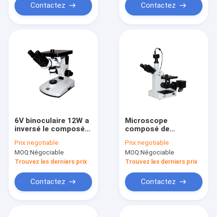
Contactez
Contactez
6V binoculaire 12W a
Microscope
inversé le composé
composé de
optique 100X
Trinocular 40X 100X
Prix:
negotiable
Prix:
negotiable
métallurgique 1250X
Trinocular avec la
MOQ:
Négociable
MOQ:
Négociable
de microscope
caméra WF10x 16mm
Trouvez les derniers prix
Trouvez les derniers prix
Contactez
Contactez