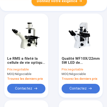
Donnez votre exigence
Le RMS a fileté la
Qualité WF10X/22mm
cellule de vie optique
5W LED de
inversée de la
microscope de
Prix:
negotiable
Prix:
negotiable
lumière
laboratoire de la
MOQ:
Négociable
MOQ:
Négociable
WF10X/22mm de
Science de
microscope
Trinocular DIC
Trouvez les derniers prix
Trouvez les derniers prix
Contactez
Contactez