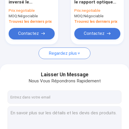
inversé le
le rapport optique
Microscope de polarisation optique
microscope optique
1000X métallurgique
Prix:
negotiable
Prix:
negotiable
WF10X/22mm
léger de microscopie
MOQ:
Microscope fluorescent de LED
Négociable
MOQ:
Négociable
Trinocular
optique
Trouvez les derniers prix
Trouvez les derniers prix
Microscope de comparaison légal
Contactez
Contactez
Microscope de contraste de phase de Trinocular
Regardez plus
Microscope de champ foncé
Microscope stéréo de bourdonnement
Laisser Un Message
Microscope optique de Digital
Nous Vous Répondrons Rapidement
Accessoires de microscope
microscope à balayage électronique