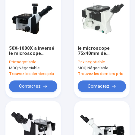
50X-1000X a inversé
le microscope
le microscope
75x40mm de
optique WF
laboratoire médical
Prix:
negotiable
Prix:
negotiable
métallurgique PL10X
de 2000X 50X 100X a
MOQ:
Négociable
MOQ:
Négociable
Trinocular
polarisé la
microscopie optique
Trouvez les derniers prix
Trouvez les derniers prix
Contactez
Contactez
Maison
Produits
Au sujet de nous