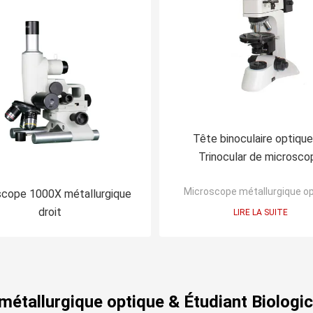
Tête binoculaire optiqu
Trinocular de microsco
métallurgique de la minéra
Microscope métallurgique o
800X
scope 1000X métallurgique
droit
LIRE LA SUITE
métallurgique optique & Étudiant Biologi