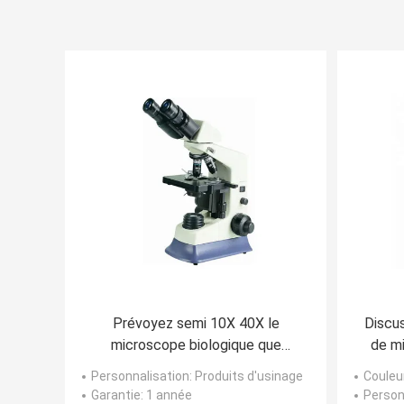
Prévoyez semi 10X 40X le
Discus
microscope biologique que
de m
binoculaire 3W a mené l'étape
dis
Personnalisation
: Produits d'usinage
Couleu
mécanique
b
Garantie
: 1 année
Person