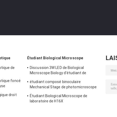
LAI
ptique
Étudiant Biological Microscope
ptique de
Discussion 3W LED de Biological
Microscope Biology d'étudiant de
WF10X/18mm 40X 100X
ptique foncé
étudiant composé binoculaire
yse
Mechanical Stage de photomicroscope
de 40X 10X 1000X
ique droit
Étudiant Biological Microscope de
laboratoire de H16X