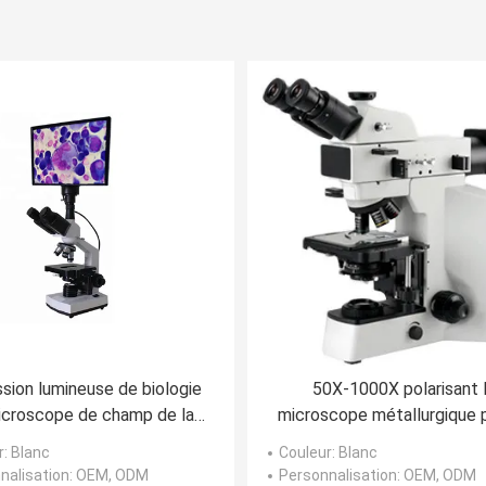
sion lumineuse de biologie
50X-1000X polarisant 
icroscope de champ de la
microscope métallurgique p
cussion WF10X 400X de
recherche de pétrologie d'
r
: Blanc
Couleur
: Blanc
iologie de microscopie
matérielle et enduisant l'a
nalisation
: OEM, ODM
Personnalisation
: OEM, ODM