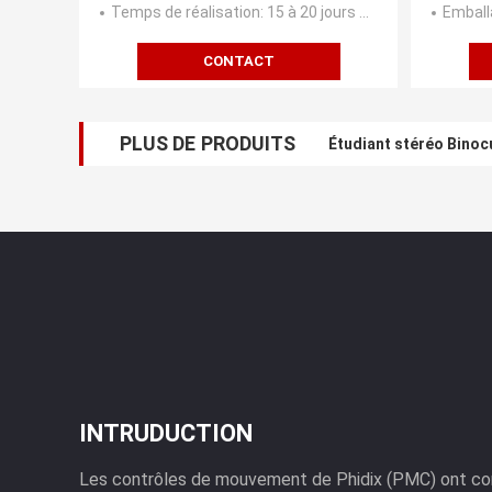
d'af
Temps de réalisation
: 15 à 20 jours ouvrables
Emball
CONTACT
PLUS DE PRODUITS
Étudiant stéréo Bino
INTRUDUCTION
Les contrôles de mouvement de Phidix (PMC) ont co