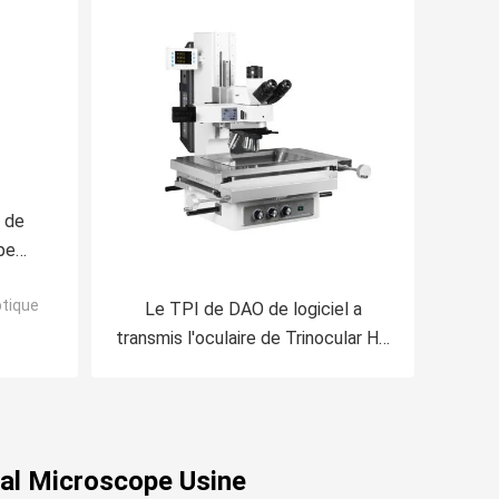
e de
pe
logie
ptique
Le TPI de DAO de logiciel a
transmis l'oculaire de Trinocular HD
de microscope électronique pour
l'électronique
cal Microscope Usine