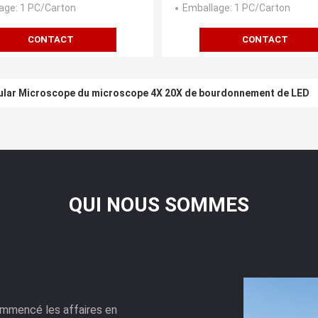
fichage à cristaux liquides
age
: 1 PC/Carton
Emballage
: 1 PC/Carton
CONTACT
CONTACT
cular Microscope du microscope 4X 20X de bourdonnement de LED
QUI NOUS SOMMES
mmencé les affaires en