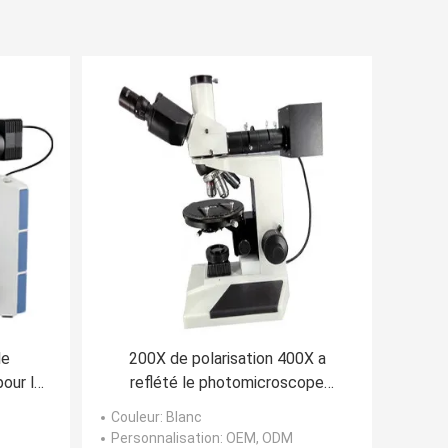
le
200X de polarisation 400X a
our la
reflété le photomicroscope
analyse
transmis autour de l'étape
Couleur
: Blanc
nalyse
tournante
Personnalisation
: OEM, ODM