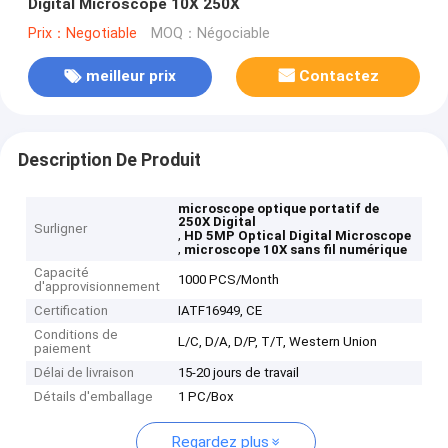
Digital Microscope 10X 250X
Prix：Negotiable
MOQ：Négociable
meilleur prix
Contactez
Description De Produit
microscope optique portatif de
250X Digital
Surligner
,
HD 5MP Optical Digital Microscope
,
microscope 10X sans fil numérique
Capacité
1000 PCS/Month
d'approvisionnement
Certification
IATF16949, CE
Conditions de
L/C, D/A, D/P, T/T, Western Union
paiement
Délai de livraison
15-20 jours de travail
Détails d'emballage
1 PC/Box
Regardez plus