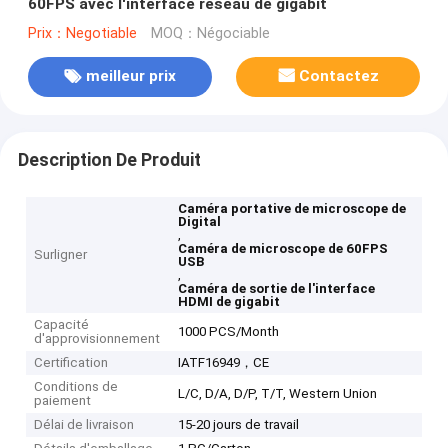
60FPS avec l'interface réseau de gigabit
Prix：Negotiable
MOQ：Négociable
meilleur prix
Contactez
Description De Produit
Caméra portative de microscope de
Digital
,
Caméra de microscope de 60FPS
Surligner
USB
,
Caméra de sortie de l'interface
HDMI de gigabit
Capacité
1000 PCS/Month
d'approvisionnement
Certification
IATF16949，CE
Conditions de
L/C, D/A, D/P, T/T, Western Union
paiement
Délai de livraison
15-20 jours de travail